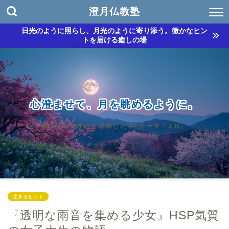
澄月仏教塾
日光のように照らし、月光のように寄り添う。微かなヒン
トを届ける癒しの場
心澄ませて、月を眺めるように。
真の使いやすさを追求したWPテーマ『JIN』
生きるヒント
『透明な雨音を集める少女』HSP気質