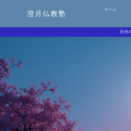
ホーム
澄月仏教塾
日光