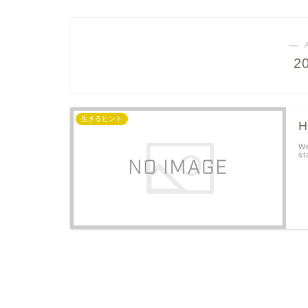
― 
2
生きるヒント
H
We
st