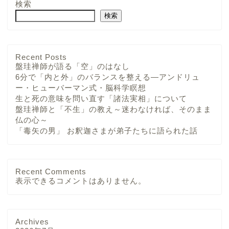
検索
検索
Recent Posts
盤珪禅師が語る「空」のはなし
6分で「内と外」のバランスを整える—アンドリュ
ー・ヒューバーマン式・脳科学瞑想
生と死の意味を問い直す「諸法実相」について
盤珪禅師と「不生」の教え～迷わなければ、そのまま
仏の心～
「毒矢の男」 お釈迦さまが弟子たちに語られた話
Recent Comments
表示できるコメントはありません。
Archives