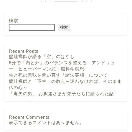
検索
検索
Recent Posts
盤珪禅師が語る「空」のはなし
6分で「内と外」のバランスを整える—アンドリュ
ー・ヒューバーマン式・脳科学瞑想
生と死の意味を問い直す「諸法実相」について
盤珪禅師と「不生」の教え～迷わなければ、そのまま
仏の心～
「毒矢の男」 お釈迦さまが弟子たちに語られた話
Recent Comments
表示できるコメントはありません。