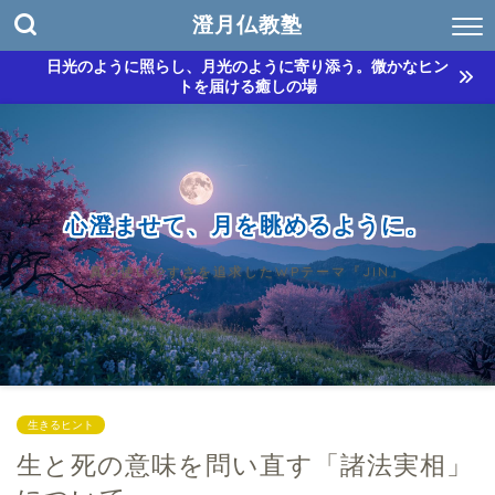
澄月仏教塾
日光のように照らし、月光のように寄り添う。微かなヒン
トを届ける癒しの場
心澄ませて、月を眺めるように。
真の使いやすさを追求したWPテーマ『JIN』
生きるヒント
生と死の意味を問い直す「諸法実相」