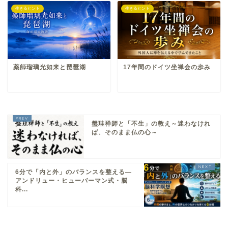
生きるヒント
生きるヒント
薬師瑠璃光如来と琵琶湖
17年間のドイツ坐禅会の歩み
盤珪禅師と「不生」の教え～迷わなけれ
ば、そのまま仏の心～
6分で「内と外」のバランスを整える—
アンドリュー・ヒューバーマン式・脳
科...