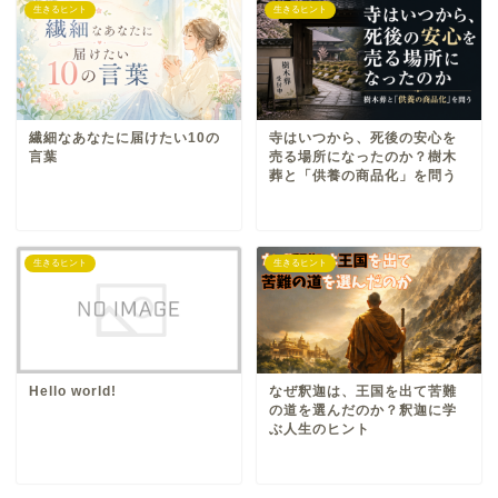
生きるヒント
生きるヒント
繊細なあなたに届けたい10の
寺はいつから、死後の安心を
言葉
売る場所になったのか？樹木
葬と「供養の商品化」を問う
生きるヒント
生きるヒント
Hello world!
なぜ釈迦は、王国を出て苦難
の道を選んだのか？釈迦に学
ぶ人生のヒント