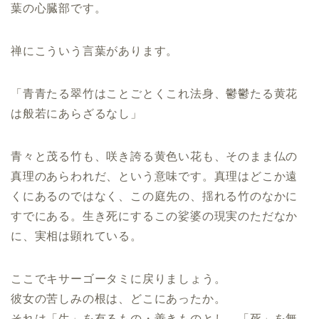
葉の心臓部です。
禅にこういう言葉があります。
「青青たる翠竹はことごとくこれ法身、鬱鬱たる黄花
は般若にあらざるなし」
青々と茂る竹も、咲き誇る黄色い花も、そのまま仏の
真理のあらわれだ、という意味です。真理はどこか遠
くにあるのではなく、この庭先の、揺れる竹のなかに
すでにある。生き死にするこの娑婆の現実のただなか
に、実相は顕れている。
ここでキサーゴータミに戻りましょう。
彼女の苦しみの根は、どこにあったか。
それは「生」を有るもの・善きものとし、「死」を無