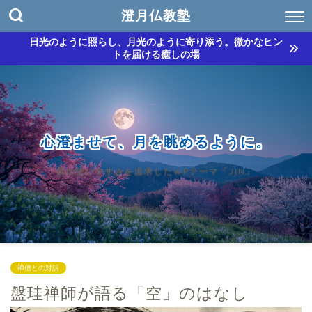
澄月仏教塾
日光のように照らし、月光のように寄り添う。微かなヒン
トを届ける癒しの場
心澄ませて、月を眺めるように。
真の使いやすさを追求したWPテーマ『JIN』
禅僧との対話
盤珪禅師が語る「空」のはなし