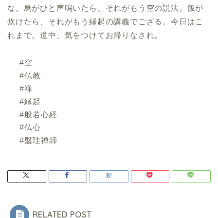
な。烏がひと声鳴いたら、それがもう空の説法。飯が
炊けたら、それがもう縁起の講義でござる。今日はこ
れまで。道中、気をつけてお帰りなされ。
#空
#仏教
#禅
#縁起
#般若心経
#仏心
#盤珪禅師
RELATED POST