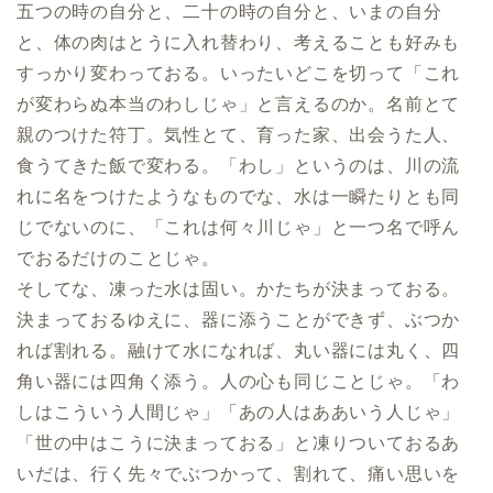
五つの時の自分と、二十の時の自分と、いまの自分
と、体の肉はとうに入れ替わり、考えることも好みも
すっかり変わっておる。いったいどこを切って「これ
が変わらぬ本当のわしじゃ」と言えるのか。名前とて
親のつけた符丁。気性とて、育った家、出会うた人、
食うてきた飯で変わる。「わし」というのは、川の流
れに名をつけたようなものでな、水は一瞬たりとも同
じでないのに、「これは何々川じゃ」と一つ名で呼ん
でおるだけのことじゃ。
そしてな、凍った水は固い。かたちが決まっておる。
決まっておるゆえに、器に添うことができず、ぶつか
れば割れる。融けて水になれば、丸い器には丸く、四
角い器には四角く添う。人の心も同じことじゃ。「わ
しはこういう人間じゃ」「あの人はああいう人じゃ」
「世の中はこうに決まっておる」と凍りついておるあ
いだは、行く先々でぶつかって、割れて、痛い思いを