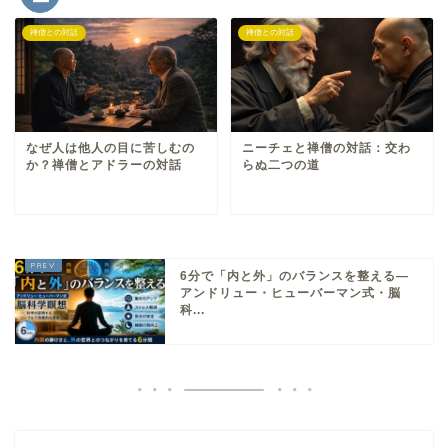
禅僧との対話
禅僧との対話
なぜ人は他人の目に苦しむの
ニーチェと禅僧の対話：交わ
か？禅僧とアドラーの対話
らぬ二つの道
6分で「内と外」のバランスを整える—
アンドリュー・ヒューバーマン式・脳
科...