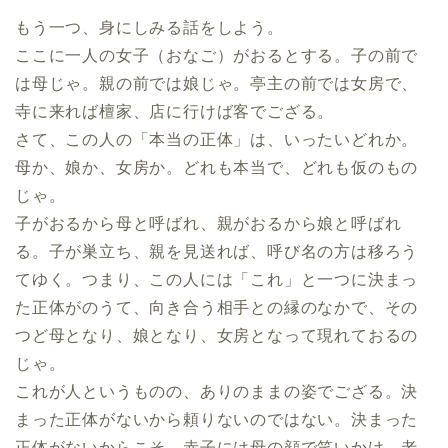
もう一つ、身にしみる話をしよう。
ここに一人の女子（おなご）がおるとする。子の前で
は母じゃ。親の前では娘じゃ。亭主の前では女房で、
寺に来れば檀家、店に行けば客でござる。
さて、この人の「本当の正体」は、いったいどれか。
母か、娘か、女房か。どれも本当で、どれも仮のもの
じゃ。
子がおるから母と呼ばれ、親がおるから娘と呼ばれ
る。子が巣立ち、親を見送れば、呼び名の方は移ろう
てゆく。つまり、この人には「これ」と一つに決まっ
た正体がのうて、向き合う相手との縁のなかで、その
つど母となり、娘となり、女房となって現れておるの
じゃ。
これが人というものの、ありのままの姿でござる。決
まった正体がないから頼りないのではない。決まった
正体がないからこそ、赤子には母の顔で笑いかけ、老