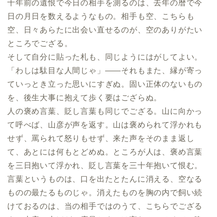
十年前の遺恨で今日の相手を測るのは、去年の暦で今
日の月日を数えるようなもの。相手も空、こちらも
空、日々あらたに出会い直せるのが、空のありがたい
ところでござる。
そして自分に貼った札も、同じようにはがしてよい。
「わしは駄目な人間じゃ」――それもまた、縁が寄っ
ていっとき立った思いにすぎぬ。固い正体のないもの
を、後生大事に抱えて歩く要はござらぬ。
人の褒め言葉、貶し言葉も同じでござる。山に向かっ
て呼べば、山彦が声を返す。山は褒められて浮かれも
せず、罵られて怒りもせず、来た声をそのまま返し
て、あとには何もとどめぬ。ところが人は、褒め言葉
を三日抱いて浮かれ、貶し言葉を三十年抱いて恨む。
言葉というものは、口を出たとたんに消える、空なる
ものの最たるものじゃ。消えたものを胸の内で飼い続
けておるのは、当の相手ではのうて、こちらでござる