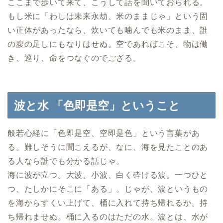
ここまで歩いて来て、こうして話を聞いておられる。
もし米に「わしは未来永劫、米のままじゃ」という固
い正体があったなら、炊いても噛んでも米のまま、誰
の腹の足しにもなりはせぬ。空であればこそ、物は働
き、巡り、命をつなぐのでござる。
波と水 「色即是空」ということ
般若心経に「色即是空、空即是色」という言葉があ
る。難しそうに聞こえるが、なに、海を見たことのあ
る人なら誰でも分かる話じゃ。
海に波が立つ。大波、小波、白く砕ける波。一つひと
つ、たしかにそこに「ある」。じゃが、波というもの
を海からすくい上げて、桶に入れて持ち帰れるか。持
ち帰れませぬ。桶に入るのはただの水。波とは、水が