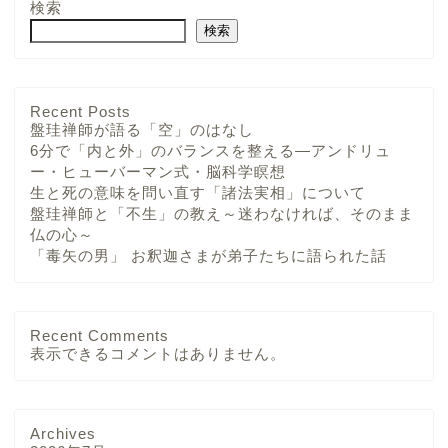
検索
検索
Recent Posts
盤珪禅師が語る「空」のはなし
6分で「内と外」のバランスを整える—アンドリュ
ー・ヒューバーマン式・脳科学瞑想
生と死の意味を問い直す「諸法実相」について
盤珪禅師と「不生」の教え～迷わなければ、そのまま
仏の心～
「毒矢の男」 お釈迦さまが弟子たちに語られた話
Recent Comments
表示できるコメントはありません。
Archives