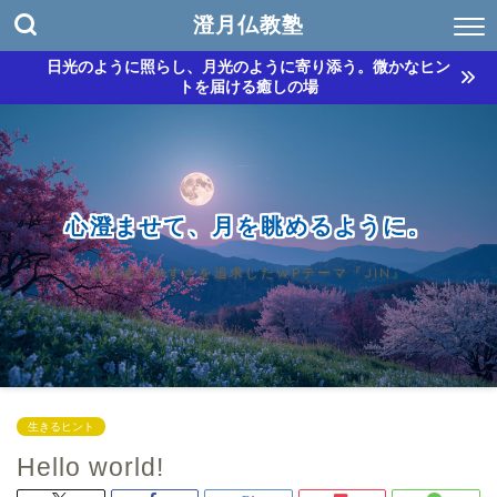
澄月仏教塾
日光のように照らし、月光のように寄り添う。微かなヒン
トを届ける癒しの場
心澄ませて、月を眺めるように。
真の使いやすさを追求したWPテーマ『JIN』
生きるヒント
Hello world!