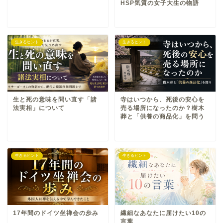
HSP気質の女子大生の物語
生きるヒント
生きるヒント
生と死の意味を問い直す「諸
寺はいつから、死後の安心を
法実相」について
売る場所になったのか？樹木
葬と「供養の商品化」を問う
生きるヒント
生きるヒント
17年間のドイツ坐禅会の歩み
繊細なあなたに届けたい10の
言葉