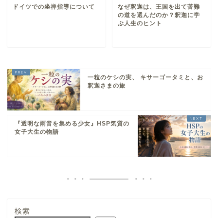
ドイツでの坐禅指導について
なぜ釈迦は、王国を出て苦難
の道を選んだのか？釈迦に学
ぶ人生のヒント
一粒のケシの実、 キサーゴータミと、お
釈迦さまの旅
『透明な雨音を集める少女』HSP気質の
女子大生の物語
検索