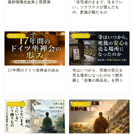
薬師瑠璃光如来と琵琶湖
「未完成のままで、生きてい
い」ソクラテスが望んだも
の、釈迦が観たもの
生きるヒント
生きるヒント
17年間のドイツ坐禅会の歩み
寺はいつから、死後の安心を
売る場所になったのか？樹木
葬と「供養の商品化」を問う
生きるヒント
生きるヒント