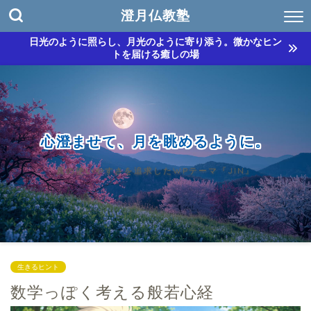
澄月仏教塾
日光のように照らし、月光のように寄り添う。微かなヒン
トを届ける癒しの場
心澄ませて、月を眺めるように。
真の使いやすさを追求したWPテーマ『JIN』
生きるヒント
数学っぽく考える般若心経