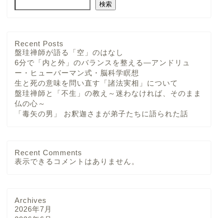
検索
Recent Posts
盤珪禅師が語る「空」のはなし
6分で「内と外」のバランスを整える—アンドリュ
ー・ヒューバーマン式・脳科学瞑想
生と死の意味を問い直す「諸法実相」について
盤珪禅師と「不生」の教え～迷わなければ、そのまま
仏の心～
「毒矢の男」 お釈迦さまが弟子たちに語られた話
Recent Comments
表示できるコメントはありません。
Archives
2026年7月